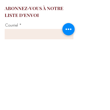
ABONNEZ-VOUS À NOTRE
LISTE D'ENVOI
Courriel
S’INSCRIRE
Contactez-nous
info@ashtangamontreal.co
m
APPELEZ-NOUS
(514) 875-9642
SUIVEZ-
NOUS