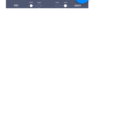
372 Sainte-Catherine Ouest,
Suite 118, Montreal, QC, H3B
1A2
ABONNEZ-VOUS À NOTRE
LISTE D'ENVOI