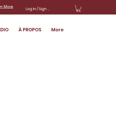
rn More
Log In / Sign Up
UDIO
À PROPOS
More