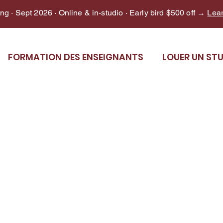
g · Sept 2026 · Online & in-studio · Early bird $500 off →
Lea
FORMATION DES ENSEIGNANTS
LOUER UN ST